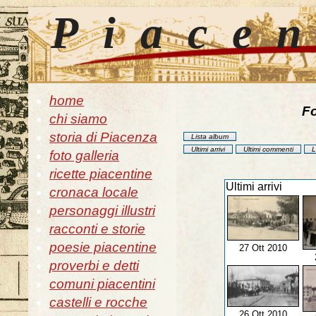
Piace
home
Fo
chi siamo
storia di Piacenza
Lista album
Ultimi arrivi
Ultimi commenti
L
foto galleria
ricette piacentine
Ultimi arrivi
cronaca locale
personaggi illustri
racconti e storie
poesie piacentine
27 Ott 2010
proverbi e detti
comuni piacentini
castelli e rocche
26 Ott 2010