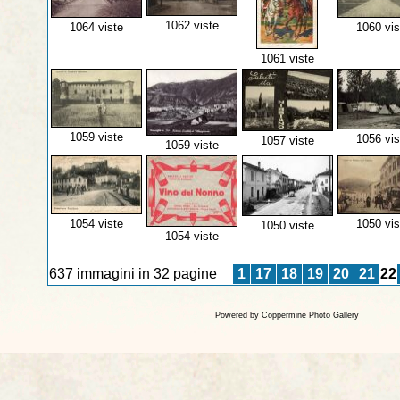
1062 viste
1064 viste
1060 vis
1061 viste
1059 viste
1056 vis
1057 viste
1059 viste
1054 viste
1050 vis
1050 viste
1054 viste
637 immagini in 32 pagine
1
17
18
19
20
21
22
Powered by
Coppermine Photo Gallery