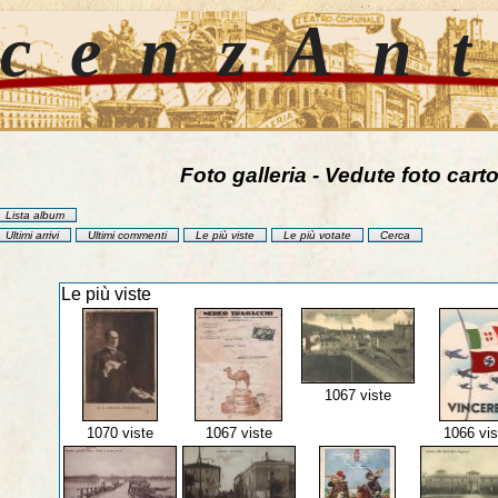
cenzAn
Foto galleria - Vedute foto carto
Lista album
Ultimi arrivi
Ultimi commenti
Le più viste
Le più votate
Cerca
Le più viste
1067 viste
1070 viste
1067 viste
1066 vis