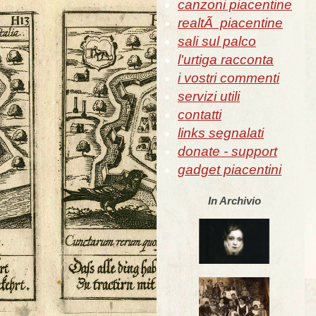
canzoni piacentine
realtÃ piacentine
sali sul palco
l'urtiga racconta
i vostri commenti
servizi utili
contatti
links segnalati
donate - support
gadget piacentini
In Archivio