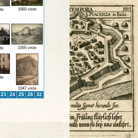
1060 viste
te
1055 viste
te
te
1047 viste
23
24
25
26
32