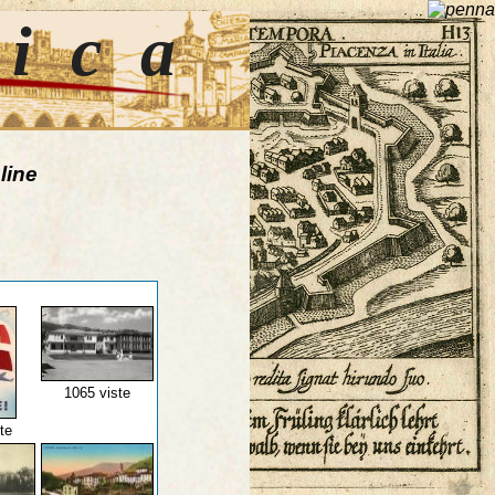
tica
line
1065 viste
te