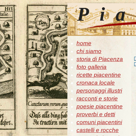
Pia
home
chi siamo
storia di Piacenza
foto galleria
ricette piacentine
cronaca locale
personaggi illustri
racconti e storie
poesie piacentine
proverbi e detti
comuni piacentini
castelli e rocche