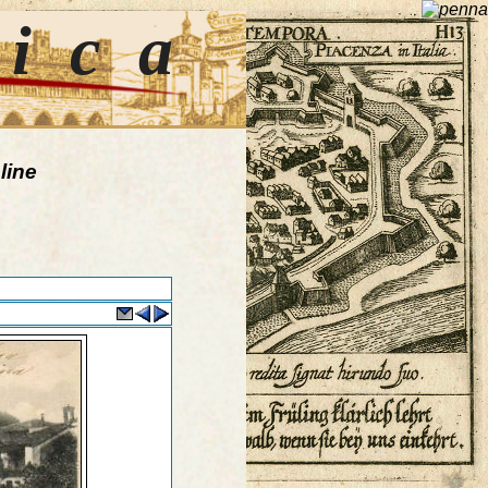
tica
line