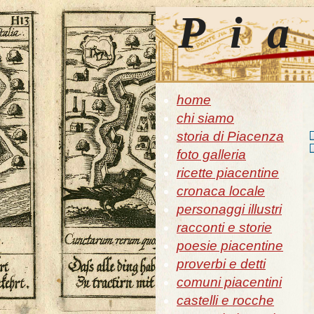
Pia
home
chi siamo
storia di Piacenza
foto galleria
ricette piacentine
cronaca locale
personaggi illustri
racconti e storie
poesie piacentine
proverbi e detti
comuni piacentini
castelli e rocche