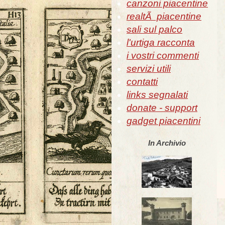
canzoni piacentine
realtÃ piacentine
sali sul palco
l'urtiga racconta
i vostri commenti
servizi utili
contatti
links segnalati
donate - support
gadget piacentini
In Archivio