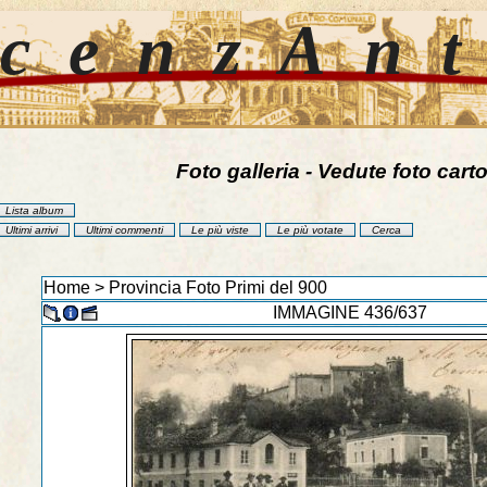
cenzAn
Foto galleria - Vedute foto carto
Lista album
Ultimi arrivi
Ultimi commenti
Le più viste
Le più votate
Cerca
Home
>
Provincia Foto Primi del 900
IMMAGINE 436/637