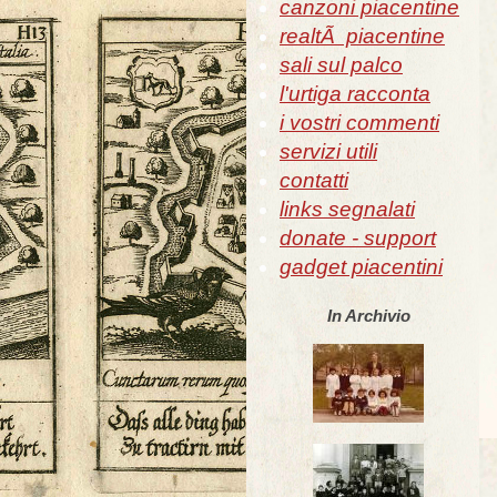
canzoni piacentine
realtÃ piacentine
sali sul palco
l'urtiga racconta
i vostri commenti
servizi utili
contatti
links segnalati
donate - support
gadget piacentini
In Archivio