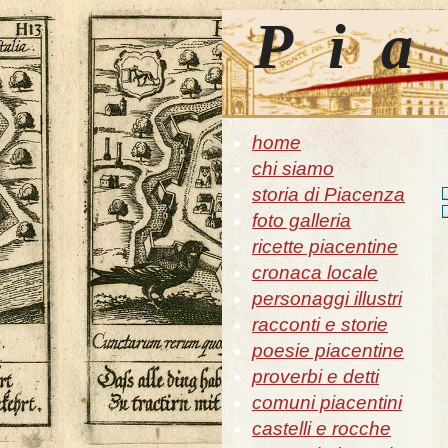
Pia
home
chi siamo
storia di Piacenza
foto galleria
ricette piacentine
cronaca locale
personaggi illustri
racconti e storie
poesie piacentine
proverbi e detti
comuni piacentini
castelli e rocche