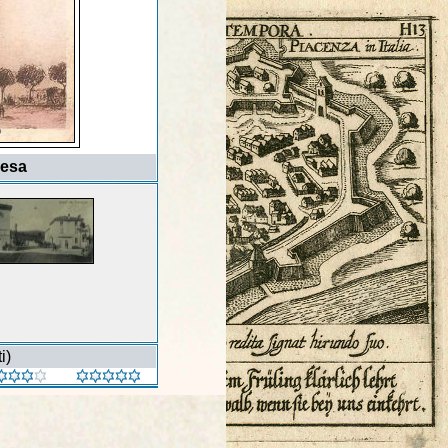
iesa
i)