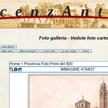
cenzAn
Foto galleria - Vedute foto carto
Lista album
Ultimi arrivi
Ultimi commenti
Le più viste
Le più votate
Cerca
Home
>
Provincia Foto Primi del 900
IMMAGINE 479/637