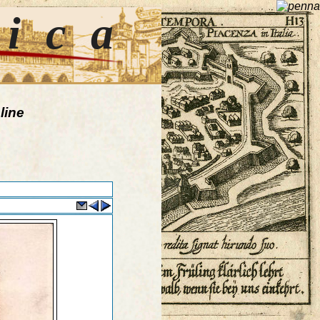
tica
line