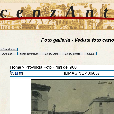
cenzAn
Foto galleria - Vedute foto carto
Lista album
Ultimi arrivi
Ultimi commenti
Le più viste
Le più votate
Cerca
Home
>
Provincia Foto Primi del 900
IMMAGINE 480/637