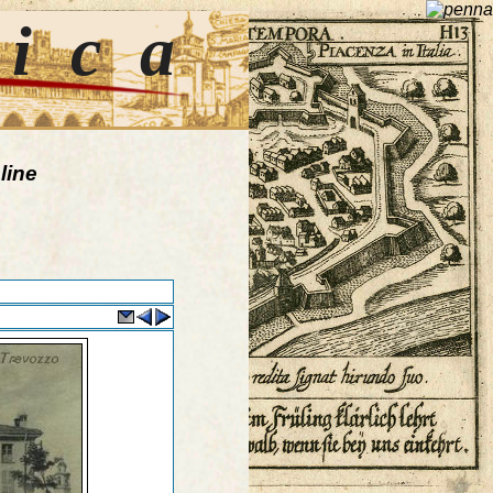
tica
line