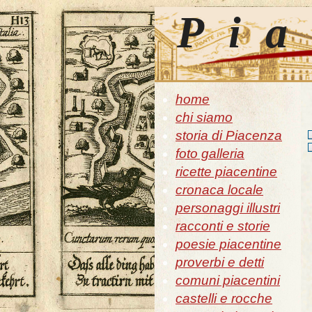
Pia
home
chi siamo
storia di Piacenza
foto galleria
ricette piacentine
cronaca locale
personaggi illustri
racconti e storie
poesie piacentine
proverbi e detti
comuni piacentini
castelli e rocche