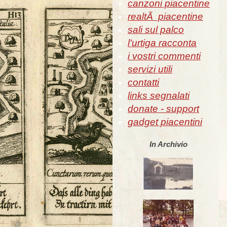
canzoni piacentine
realtÃ piacentine
sali sul palco
l'urtiga racconta
i vostri commenti
servizi utili
contatti
links segnalati
donate - support
gadget piacentini
In Archivio