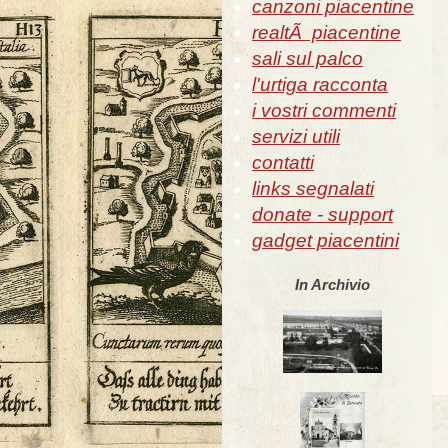
canzoni piacentine
realtÃ piacentine
sali sul palco
l'urtiga racconta
i vostri commenti
servizi utili
contatti
links segnalati
donate - support
gadget piacentini
In Archivio