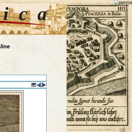
tica
line