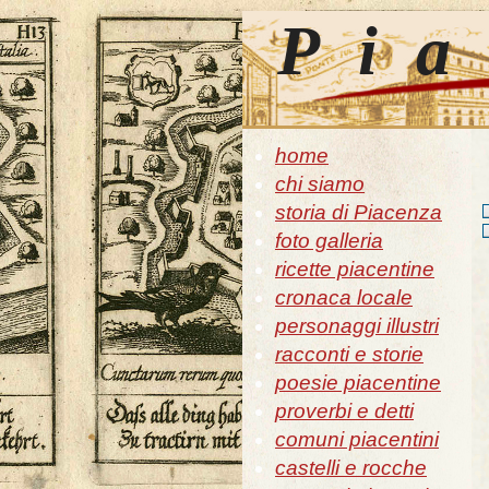
Pia
home
chi siamo
storia di Piacenza
foto galleria
ricette piacentine
cronaca locale
personaggi illustri
racconti e storie
poesie piacentine
proverbi e detti
comuni piacentini
castelli e rocche