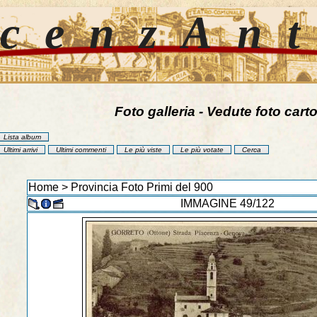
cenzAn
Foto galleria - Vedute foto carto
Lista album
Ultimi arrivi
Ultimi commenti
Le più viste
Le più votate
Cerca
Home
>
Provincia Foto Primi del 900
IMMAGINE 49/122