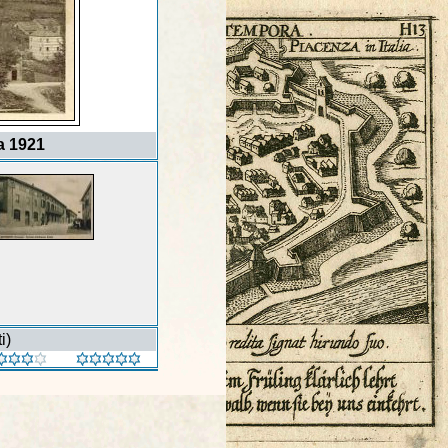
a 1921
i)